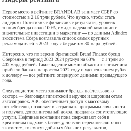
Первое место в рейтинге BRANDLAB занимает СБЕР со
стоимостью в 2,16 трлн рублей. Что нужно, чтобы стать
лидером? Позитивные финансовые результаты, уровень
знания бренда около 100%, имидж надежной компании и
значительные инвестиции в маркетинг — по данным
Adindex
экосистема Сбера возглавила список самых крупных
рекламодателей в 2023 году с бюджетом 30 млрд рублей.
Интересно, что по версии британской Brand Finance бренд
Сбербанка в период 2023-2024 рухнул на 63% — с 1 трлн до
405 млрд рублей. Такое падение можно объяснить снижением
прибыли банка в непростом 2022 году и удешевлением рубля
к доллару — все рейтинги оперируют данными предыдущего
года.
Следующие три места занимают бренды нефтегазового
сектора — благодаря гигантской выручке и широким сетям
автозаправок. АЗС обеспечивает доступ к массовому
потребителю, позволяет выстраивать программы лояльности
и получать дополнительный доход, предлагая сопутствующие
услуги. Нефтяные компании пока сдерживают себя в
креативном подходе к бизнесу, но если переосмыслят опыт
экосистем, то смогут добиться бóльших результатов,