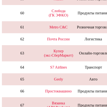
Слобода
60
Продукты питани
(ГК ЭФКО)
61
Metro C&C
Розничная торгов
62
Почта России
Логистика
Купер
63
Онлайн-торговл
(экс-СберМаркет)
64
S7 Airlines
Транспорт
65
Geely
Авто
66
Простоквашино
Продукты питани
Вязанка
67
Продукты питани