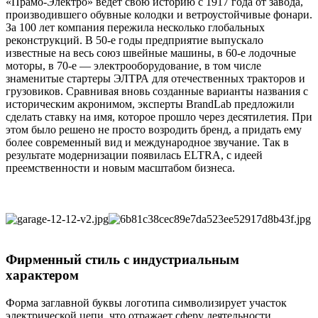
«Прамо-Электро» ведет свою историю с 1917 года от завода,
производившего обувные колодки и ветроустойчивые фонари.
За 100 лет компания пережила несколько глобальных
реконструкций. В 50-е годы предприятие выпускало
известные на весь союз швейные машины, в 60-е лодочные
моторы, в 70-е — электрооборудование, в том числе
знаменитые стартеры ЭЛТРА для отечественных тракторов и
грузовиков. Сравнивая вновь созданные варианты названия с
историческим акронимом, эксперты BrandLab предложили
сделать ставку на имя, которое прошло через десятилетия. При
этом было решено не просто возродить бренд, а придать ему
более современный вид и международное звучание. Так в
результате модернизации появилась ELTRA, с идеей
преемственности и новым масштабом бизнеса.
Фирменный стиль с индустриальным
характером
Форма заглавной буквы логотипа символизирует участок
электрической цепи, что отражает сферу деятельности